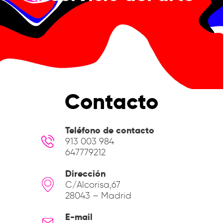
Contacto
Teléfono de contacto
913 003 984
647779212
Dirección
C/Alcorisa,67
28043 – Madrid
E-mail