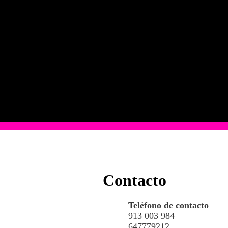
Contacto
Teléfono de contacto
913 003 984
647779212